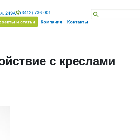
(3412) 736-001
ая, 249А
роекты и статьи
Компания
Контакты
койствие с креслами