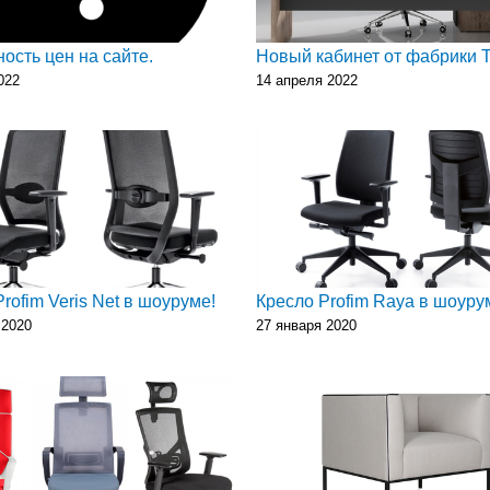
ость цен на сайте.
Новый кабинет от фабрики Т
022
14 апреля 2022
rofim Veris Net в шоуруме!
Кресло Profim Raya в шоуру
 2020
27 января 2020