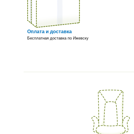
в мебели от компани
«Оргейспейс»
Оплата и доставка
Бесплатная доставка по Ижевску
Stool Group
Norden Chairs
Стильная и удобная мебель
превратит любое
пространство в настоящую
точку притяжения.
Экспро-Грейд
LWOP