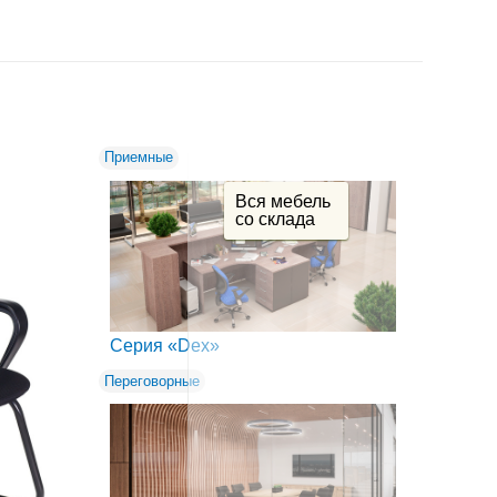
Приемные
Офисные
Вся мебель
со склада
Серия «Dex»
Серия
Гранд
Переговорные
Аксессу