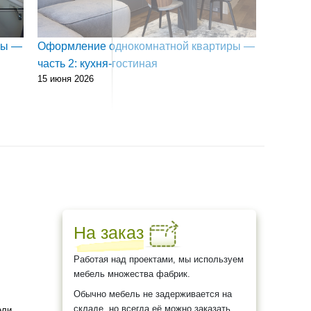
ры —
Оформление однокомнатной квартиры —
Новинк
часть 2: кухня-гостиная
«Макалу
15 июня 2026
25 мая 20
На заказ
Работая над проектами, мы используем
мебель множества фабрик.
Обычно мебель не задерживается на
складе, но всегда её можно заказать.
ели