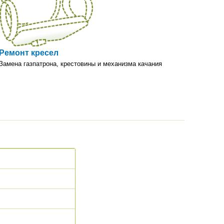
рендов
ерритории
ии
Ремонт кресел
Замена газпатрона, крестовины и механизма качания
тавщиком
го