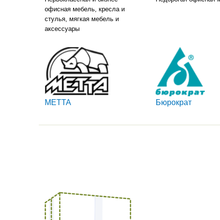
офисная мебель, кресла и
стулья, мягкая мебель и
аксессуары
METTA
Бюрократ
PROFIM
Orgspace
Качество и эргономика.
Наивысшее качество
Лучшее соотношение по
эргономика и
приемлемым ценам.
эффективность, все