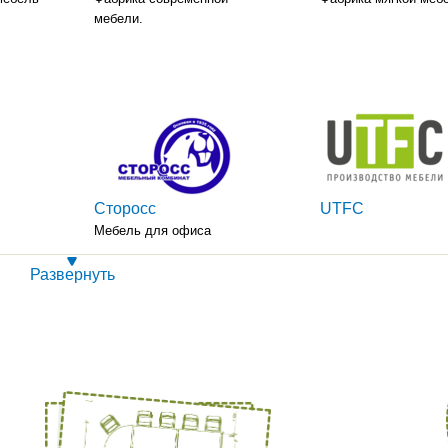
мебели.
Сторосс
UTFC
Мебель для офиса
Развернуть
Si-LiNE
Signal-Halmar
,
Более 15 лет ООО «
М» занимается опто
 лучшее
розничной торговлей