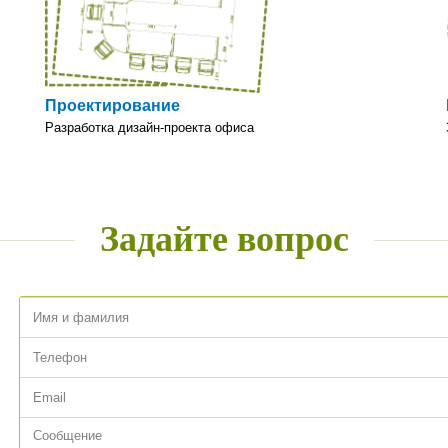
и
мебелью польских б
Signal и Halmar на т
Российской Федерац
Проектирование
Разработка дизайн-проекта офиса
RIVA
Sunon
Sunon является пос
Задайте вопрос
решений для рабоче
пространства.
Сонум
EDEM