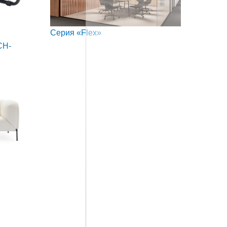
Серия «Flex»
CH-
Сери
CHAI