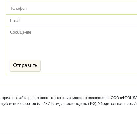
RIVA
Sunon
Sunon является по
решений для рабоче
пространства.
атериалов сайта разрешено только с письменного разрешения ООО «ФРОНДА
Сонум
EDEM
публичной офертой (ст. 437 Гражданского кодекса РФ). Убедительная прось
Производство кроватей,
Одна из крупнейши
диванов, мебели для
белорусских мебел
спальни, матрасов и
компаний
аксессуаров. Собственная и
партнерская розничная сеть