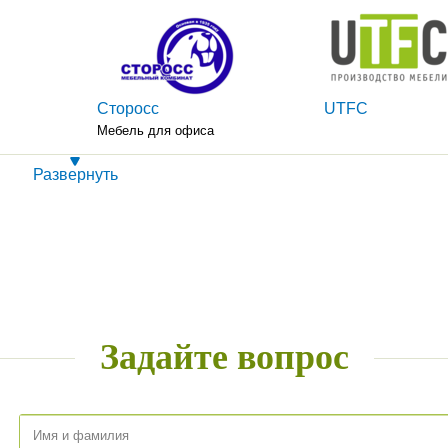
Сторосс
UTFC
Мебель для офиса
Развернуть
Si-LiNE
Signal-Halmar
,
Более 15 лет ООО 
М» занимается опто
 лучшее
розничной торговле
Задайте вопрос
и
мебелью польских 
Signal и Halmar на 
Российской Федера