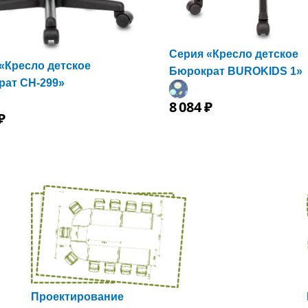
Серия «Кресло детское
«Кресло детское
Бюрократ BUROKIDS 1»
рат CH-299»
8
084
₽
₽
Проектирование