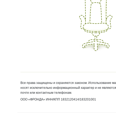
Stool Group
Norden Chairs
Стильная и удобная мебель
превратит любое
пространство в настоящую
точку притяжения.
Все права защищены и охраняются законом. Использование м
Экспро-Грейд
LWOP
носят исключительно информационный характер и не являются 
почте или контактным телефонам.
ООО «ФРОНДА»
ИНН/КПП 1832120414/
183201001