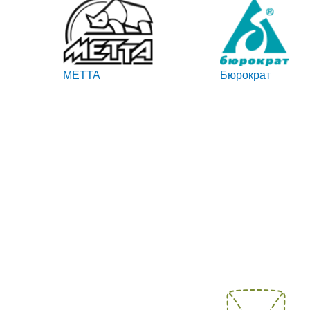
METTA
Бюрократ
PROFIM
Orgspace
Качество и эргономика.
Наивысшее качество
Лучшее соотношение по
эргономика и
приемлемым ценам.
эффективность, все
в мебели от компани
«Оргейспейс»