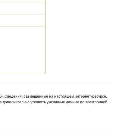
ставщиком
го
». Сведения, размещенные на настоящем интернет-ресурсе,
ба дополнительно уточнять указанные данные по электронной
х
ьных