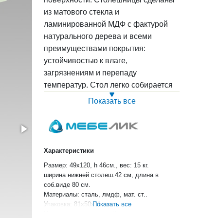
из матового стекла и
ламинированной МДФ с фактурой
натурального дерева и всеми
преимуществами покрытия:
устойчивостью к влаге,
загрязнениям и перепаду
температур. Стол легко собирается
без специальных инструментов.
Показать все
Модель поставляется в компактной
упаковке.
Характеристики
Размер: 49х120, h 46см., вес: 15 кг.
ширина нижней столеш.42 см, длина в
соб.виде 80 см.
Материалы: сталь, лмдф, мат. ст..
Упаковка: 81х50х11 см,
Показать все
Цвет: темно-коричневый