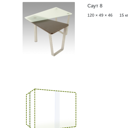
Саут 8
120 × 49 × 46
15
к