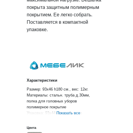
покрыта защитным полимерным
покрытием. Ее легко собрать.
Поставляется в компактной
упаковке.
Характеристики
Размер: 93х46 h180 см., вес: 12кг.
Материалы: стальн. труба д.30мм,
полка для головных уборов
полимерное покрытие
Упаковка: 93х44х8 см., 1место
Показать все
Цвет: металлик, черный
Цвета