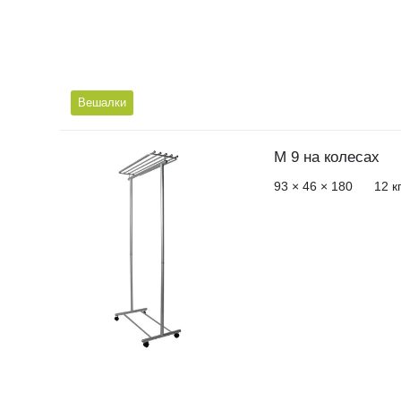
Вешалки
М 9 на колесах
93 × 46 × 180
12
к