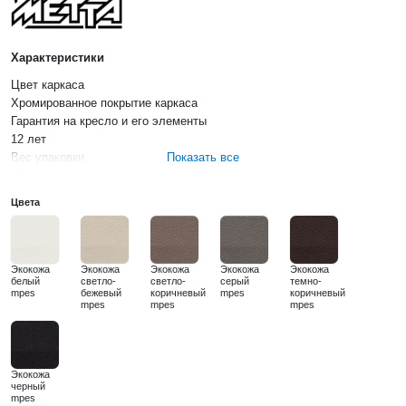
применяется газлифт 85/90.
Характеристики
Цвет каркаса
Хромированное покрытие каркаса
Гарантия на кресло и его элементы
12 лет
Вес упаковки
Показать все
25 кг
Объем упаковки
Цвета
0,15 м3
Максимальная нагрузка
120 кг
Защита от царапин
Экокожа
Экокожа
Экокожа
Экокожа
Экокожа
белый
светло-
светло-
серый
темно-
Да
mpes
бежевый
коричневый
mpes
коричневый
Подголовник
mpes
mpes
mpes
Нерегулируемый, мягкий
Подлокотники
Классические, хромированные с шильдиком "Samurai".
Нерегулируемые
Экокожа
черный
Материал подголовника
mpes