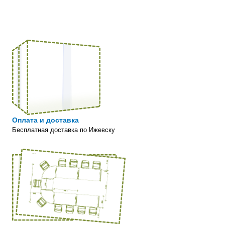
Экокожа MPES
Материал подлокотников
Экокожа MPES
Поясничный упор
Регулируемый, 2D
Регулировка по высоте
Да
Регулировка глубины сиденья
Да
Регулировка угла наклона спинки
Да
Регулировка подлокотников
Оплата и доставка
Нет
Бесплатная доставка по Ижевску
Регулировка подголовника
Нет
Регулировка поясничного подпора
Да
Регулировка фиксации рабочего положения
Да
Механизм качания
Мультиблок со слайдером
Пятилучье
Зеркальное литое