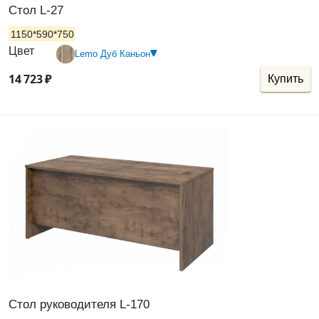
Стол L-27
1150*590*750
Цвет
Lemo Дуб Каньон
14
723
₽
Купить
Стол руководителя L-170