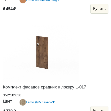
6
454
₽
Купить
Комплект фасадов средних к локеру L-017
352*18*830
Цвет
Lemo Дуб Каньон
Купить