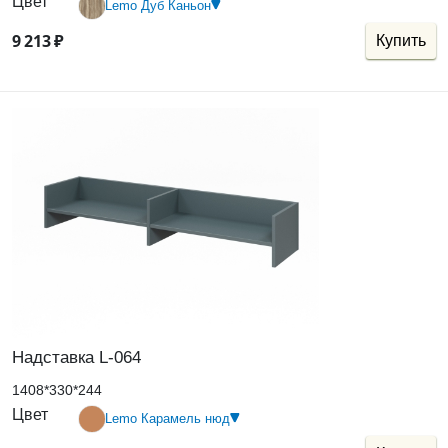
Цвет
Lemo Дуб Каньон
9
213
₽
Купить
Надставка L-064
1408*330*244
Цвет
Lemo Карамель нюд