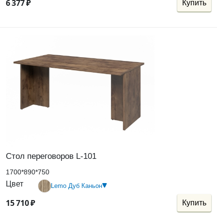
6
377
₽
Купить
Стол переговоров L-101
1700*890*750
Цвет
Lemo Дуб Каньон
15
710
₽
Купить