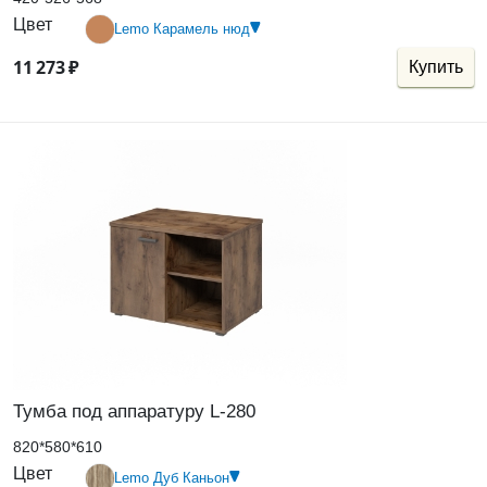
Цвет
Lemo Карамель нюд
11
273
₽
Купить
Тумба под аппаратуру L-280
820*580*610
Цвет
Lemo Дуб Каньон