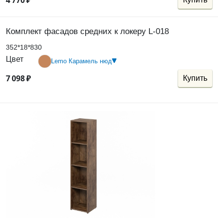
4
770
₽
Комплект фасадов средних к локеру L-018
352*18*830
Цвет
Lemo Карамель нюд
7
098
₽
Купить