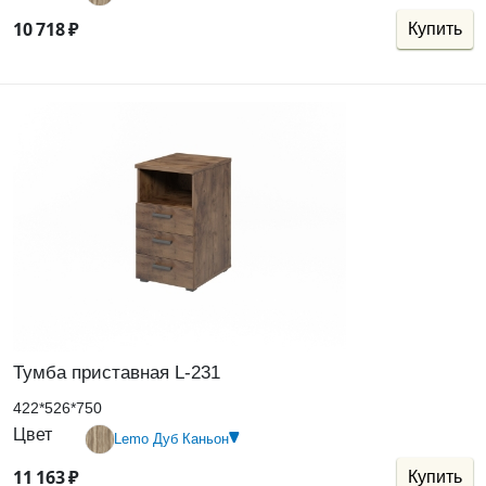
10
718
₽
Купить
Тумба приставная L-231
422*526*750
Цвет
Lemo Дуб Каньон
11
163
₽
Купить