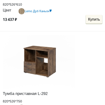
820*526*610
Цвет
Lemo Дуб Каньон
13
437
₽
Купить
Тумба приставная L-292
820*526*750