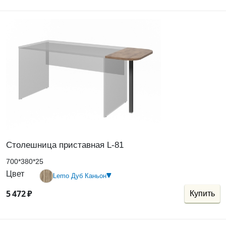
Столешница приставная L-81
700*380*25
Цвет
Lemo Дуб Каньон
5
472
₽
Купить