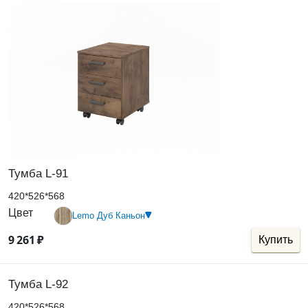
Тумба L-91
420*526*568
Цвет
Lemo Дуб Каньон
9
261
₽
Купить
Тумба L-92
420*526*568