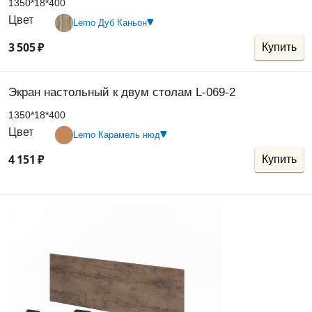
1350*18*400
Цвет
Lemo Дуб Каньон
3
505
₽
Купить
Экран настольный к двум столам L-069-2
1350*18*400
Цвет
Lemo Карамель нюд
4
151
₽
Купить