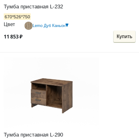
Тумба приставная L-232
670*526*750
Цвет
Lemo Дуб Каньон
11
853
₽
Купить
Тумба приставная L-290