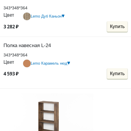
343*348*364
Цвет
Lemo Дуб Каньон
3
282
₽
Купить
Полка навесная L-24
343*348*364
Цвет
Lemo Карамель нюд
4
593
₽
Купить