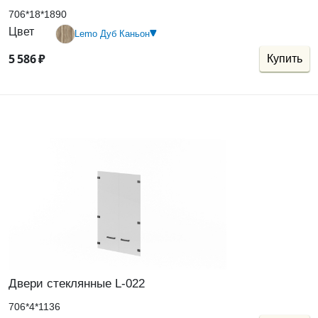
706*18*1890
Цвет
Lemo Дуб Каньон
5
586
₽
Купить
Двери стеклянные L-022
706*4*1136