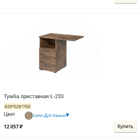
Тумба приставная L-233
820*526*750
Цвет
Lemo Дуб Каньон
12
057
₽
Купить