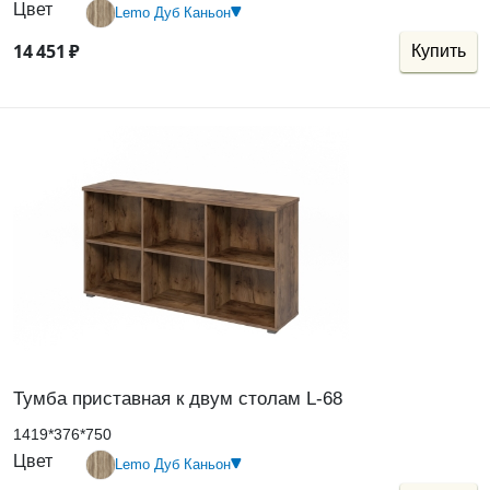
Цвет
Lemo Дуб Каньон
14
451
₽
Купить
Тумба приставная к двум столам L-68
1419*376*750
Цвет
Lemo Дуб Каньон