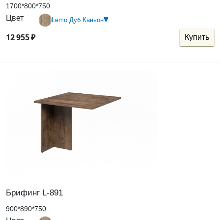
1700*800*750
Цвет
Lemo Дуб Каньон
12
955
₽
Купить
Брифинг L-891
900*890*750