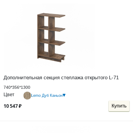
Дополнительная секция стеллажа открытого L-71
740*356*1300
Цвет
Lemo Дуб Каньон
10
547
₽
Купить