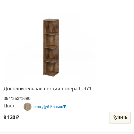
Дополнительная секция локера L-971
354*353*1690
Цвет
Lemo Дуб Каньон
9
120
₽
Купить