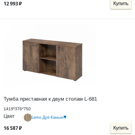
12
993
₽
Купить
Тумба приставная к двум столам L-681
1419*376*750
Цвет
Lemo Дуб Каньон
16
587
₽
Купить