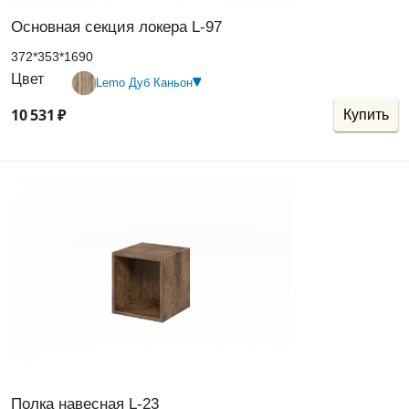
Основная секция локера L-97
372*353*1690
Цвет
Lemo Дуб Каньон
10
531
₽
Купить
Полка навесная L-23