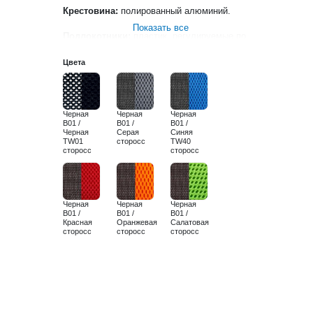
Крестовина:
полированный алюминий.
Показать все
Подлокотники:
пластик, регулируемые по
высоте.
Цвета
Механизм:
синхромеханизм с функцией
регулировки сиденья по глубине.
Черная
Черная
Черная
B01 /
B01 /
B01 /
Черная
Серая
Синяя
TW01
сторосс
TW40
сторосс
сторосс
Черная
Черная
Черная
B01 /
B01 /
B01 /
Красная
Оранжевая
Салатовая
сторосс
сторосс
сторосс