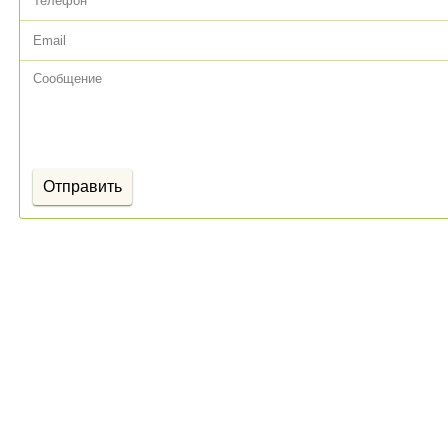
атериалов сайта разрешено только с письменного разрешения ООО «ФРОНДА
публичной офертой (ст. 437 Гражданского кодекса РФ). Убедительная прось