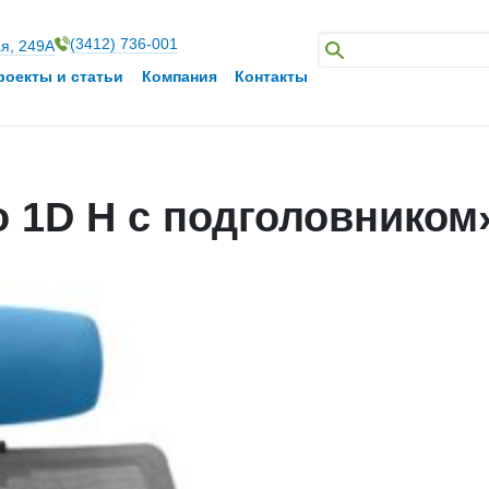
(3412) 736-001
ая, 249А
роекты и статьи
Компания
Контакты
o 1D H с подголовником