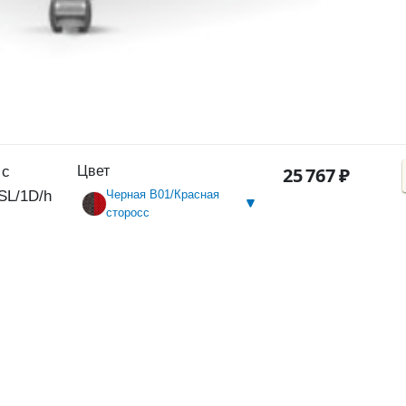
 с
Цвет
25
767
₽
SL/1D/h
Черная B01/Красная
сторосс