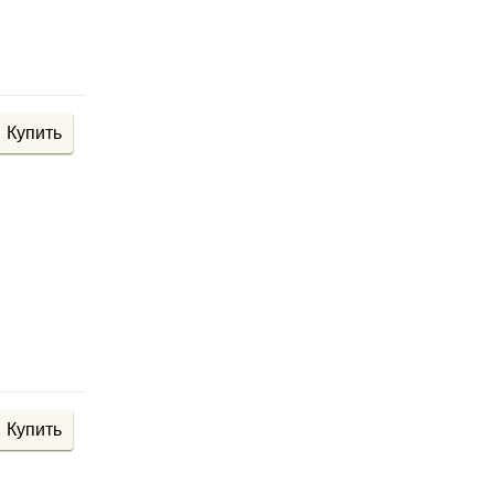
Механизм
Тип механизма
Сихномеханизм Мультиблок
Купить
Купить