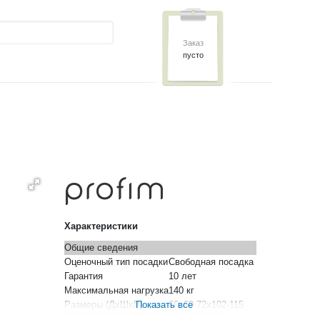
Заказ
пусто
Характеристики
Общие сведения
Оценочный тип посадки
Свободная посадка
Гарантия
10 лет
Максимальная нагрузка
140 кг
Размеры (ДхШхВ), см.
Показать все
66х69-72х102-115
Параметры спинки