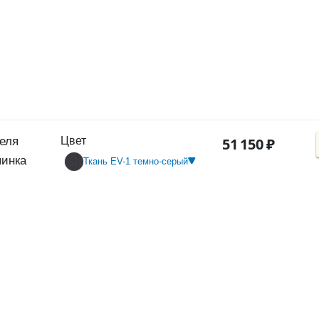
еля
Цвет
51
150
₽
пинка
Ткань EV-1 темно-серый