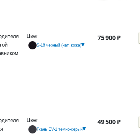
одителя
Цвет
75
900
₽
той
S-18 черный (нат. кожа)
овником
одителя
Цвет
49
500
₽
ая
Ткань EV-1 темно-серый